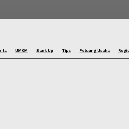
rita
UMKM
Start Up
Tips
Peluang Usaha
Regi