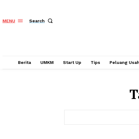
Search
MENU
Berita
UMKM
Start Up
Tips
Peluang Usa
T