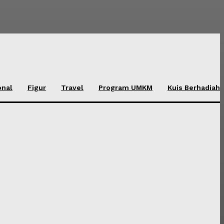
onal
Figur
Travel
Program UMKM
Kuis Berhadiah