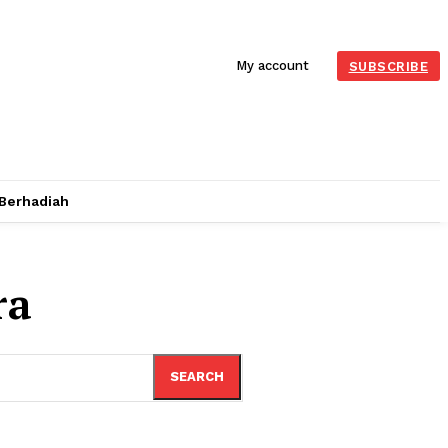
My account
SUBSCRIBE
 Berhadiah
ra
SEARCH