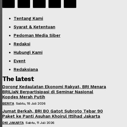
Tentang Kami
Syarat & Ketentuan
Pedoman Media Siber
Redaksi
Hubungi Kami
Event
Redaksiana
The latest
Dorong Kedaulatan Ekonomi Rakyat, BRI Menara
BRILiaN Berpartisipasi di Seminar Nasional
Kopdes Merah Putih
BERITA
Sabtu, 18 Juli 2026
Jumat Berkah, BRI BO Gatot Subroto Tebar 90
Paket ke Panti Asuhan Khoirul Ittihad Jakarta
DKI JAKARTA
Sabtu, 11 Juli 2026