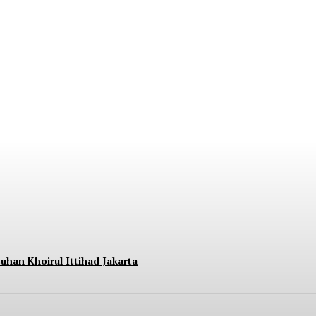
nara BRILiaN Berpartisipasi di Seminar Nasi
uhan Khoirul Ittihad Jakarta