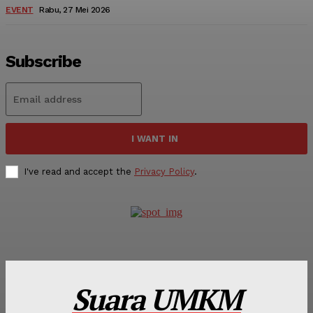
EVENT
Rabu, 27 Mei 2026
Subscribe
I WANT IN
I've read and accept the
Privacy Policy
.
Suara UMKM