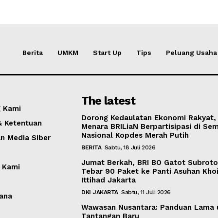
Berita
UMKM
Start Up
Tips
Peluang Usaha
The latest
 Kami
Dorong Kedaulatan Ekonomi Rakyat,
& Ketentuan
Menara BRILiaN Berpartisipasi di Sem
Nasional Kopdes Merah Putih
 Media Siber
BERITA
Sabtu, 18 Juli 2026
Jumat Berkah, BRI BO Gatot Subrot
 Kami
Tebar 90 Paket ke Panti Asuhan Khoi
Ittihad Jakarta
DKI JAKARTA
Sabtu, 11 Juli 2026
ana
Wawasan Nusantara: Panduan Lama 
Tantangan Baru