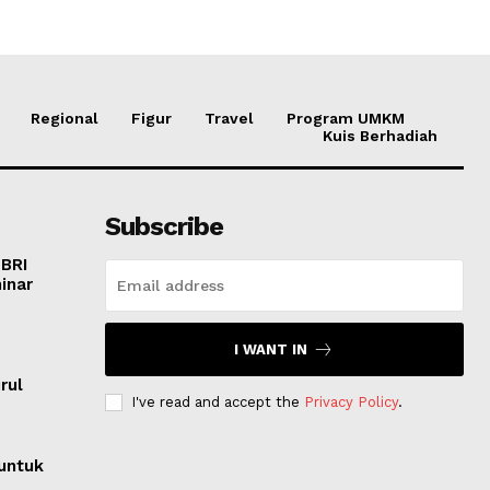
Regional
Figur
Travel
Program UMKM
Kuis Berhadiah
Subscribe
 BRI
inar
I WANT IN
o
rul
I've read and accept the
Privacy Policy
.
untuk