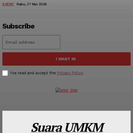
EVENT
Rabu, 27 Mei 2026
Subscribe
I WANT IN
I've read and accept the
Privacy Policy
.
Suara UMKM