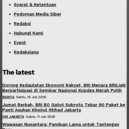
Syarat & Ketentuan
Pedoman Media Siber
Redaksi
Hubungi Kami
Event
Redaksiana
The latest
Dorong Kedaulatan Ekonomi Rakyat, BRI Menara BRILiaN
Berpartisipasi di Seminar Nasional Kopdes Merah Putih
BERITA
Sabtu, 18 Juli 2026
Jumat Berkah, BRI BO Gatot Subroto Tebar 90 Paket ke
Panti Asuhan Khoirul Ittihad Jakarta
DKI JAKARTA
Sabtu, 11 Juli 2026
Wawasan Nusantara: Panduan Lama untuk Tantangan