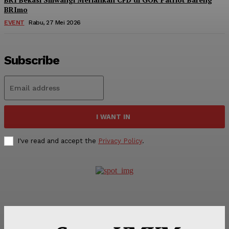
BRImo
EVENT
Rabu, 27 Mei 2026
Subscribe
I WANT IN
I've read and accept the
Privacy Policy
.