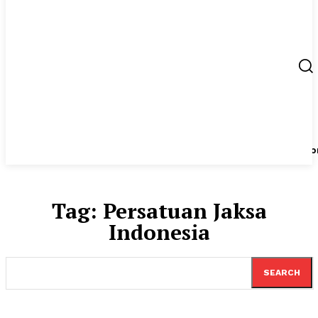
Berita
UMKM
Start Up
Tips
Peluang Usaha
Regio
Tag:
Persatuan Jaksa
Indonesia
SEARCH