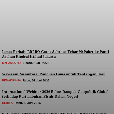
Menara BRILiaN
Berpartisipasi di Seminar
Nasional Kopdes Merah
Putih
Redaksi
-
Sabtu, 18 Juli 2026
Jumat Berkah, BRI BO Gatot Subroto Tebar 90 Paket ke Panti
Asuhan Khoirul Ittihad Jakarta
DKI JAKARTA
Sabtu, 11 Juli 2026
Wawasan Nusantara: Panduan Lama untuk Tantangan Baru
REDAKSIANA
Rabu, 24 Juni 2026
International Webinar 2026 Bahas Dampak Geopolitik Global
terhadap Pertumbuhan Bisnis Dalam Negeri
BERITA
Rabu, 10 Juni 2026
BRI Bekasi Siliwangi Meriahkan CFD di GOR Patriot Bareng