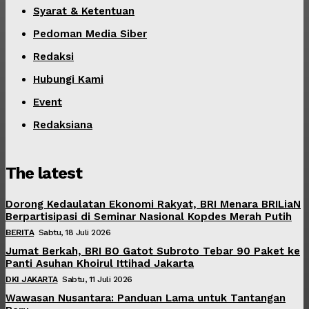
Syarat & Ketentuan
Pedoman Media Siber
Redaksi
Hubungi Kami
Event
Redaksiana
The latest
Dorong Kedaulatan Ekonomi Rakyat, BRI Menara BRILiaN
Berpartisipasi di Seminar Nasional Kopdes Merah Putih
BERITA
Sabtu, 18 Juli 2026
Jumat Berkah, BRI BO Gatot Subroto Tebar 90 Paket ke
Panti Asuhan Khoirul Ittihad Jakarta
DKI JAKARTA
Sabtu, 11 Juli 2026
Wawasan Nusantara: Panduan Lama untuk Tantangan