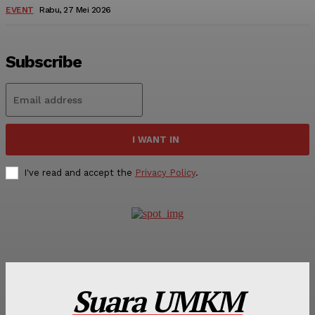
EVENT
Rabu, 27 Mei 2026
Subscribe
I WANT IN
I've read and accept the
Privacy Policy
.
Suara UMKM