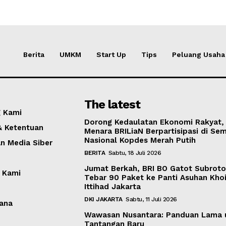
Berita
UMKM
Start Up
Tips
Peluang Usaha
The latest
 Kami
Dorong Kedaulatan Ekonomi Rakyat,
& Ketentuan
Menara BRILiaN Berpartisipasi di Sem
Nasional Kopdes Merah Putih
 Media Siber
BERITA
Sabtu, 18 Juli 2026
Jumat Berkah, BRI BO Gatot Subrot
 Kami
Tebar 90 Paket ke Panti Asuhan Khoi
Ittihad Jakarta
DKI JAKARTA
Sabtu, 11 Juli 2026
ana
Wawasan Nusantara: Panduan Lama 
Tantangan Baru