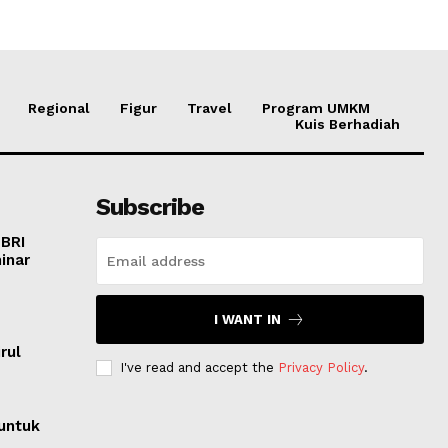
Regional
Figur
Travel
Program UMKM
Kuis Berhadiah
Subscribe
 BRI
inar
I WANT IN
o
rul
I've read and accept the
Privacy Policy
.
untuk