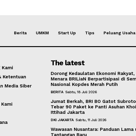
Berita
UMKM
Start Up
Tips
Peluang Usaha
The latest
 Kami
Dorong Kedaulatan Ekonomi Rakyat,
& Ketentuan
Menara BRILiaN Berpartisipasi di Sem
Nasional Kopdes Merah Putih
 Media Siber
BERITA
Sabtu, 18 Juli 2026
Jumat Berkah, BRI BO Gatot Subrot
 Kami
Tebar 90 Paket ke Panti Asuhan Khoi
Ittihad Jakarta
DKI JAKARTA
Sabtu, 11 Juli 2026
ana
Wawasan Nusantara: Panduan Lama 
Tantangan Baru