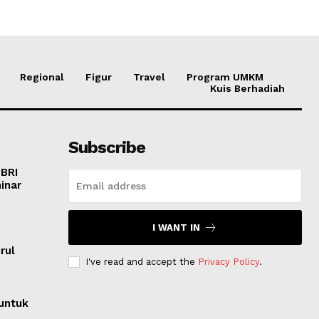
Regional
Figur
Travel
Program UMKM
Kuis Berhadiah
Subscribe
 BRI
inar
I WANT IN
o
rul
I've read and accept the
Privacy Policy
.
untuk