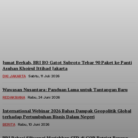
Menara BRILiaN
Berpartisipasi di Seminar
Nasional Kopdes Merah
Putih
Redaksi
-
Sabtu, 18 Juli 2026
Jumat Berkah, BRI BO Gatot Subroto Tebar 90 Paket ke Panti
Asuhan Khoirul Ittihad Jakarta
DKI JAKARTA
Sabtu, 11 Juli 2026
Wawasan Nusantara: Panduan Lama untuk Tantangan Baru
REDAKSIANA
Rabu, 24 Juni 2026
International Webinar 2026 Bahas Dampak Geopolitik Global
terhadap Pertumbuhan Bisnis Dalam Negeri
BERITA
Rabu, 10 Juni 2026
BRI Bekasi Siliwangi Meriahkan CFD di GOR Patriot Bareng