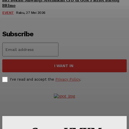
BRImo
EVENT
Rabu, 27 Mei 2026
Subscribe
I WANT IN
I've read and accept the
Privacy Policy
.