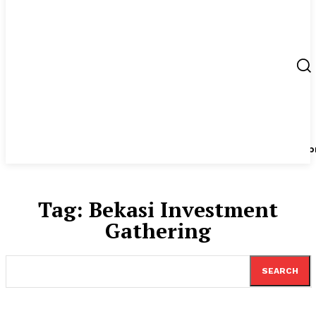
Berita
UMKM
Start Up
Tips
Peluang Usaha
Regio
Tag:
Bekasi Investment
Gathering
SEARCH