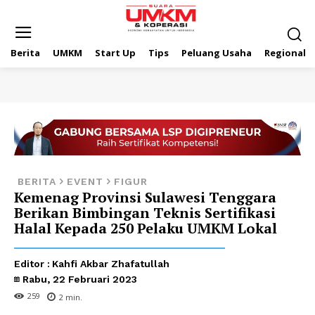
Berita
UMKM
Start Up
Tips
Peluang Usaha
Regional
BERITA
EVENT
FIGUR
Kemenag Provinsi Sulawesi Tenggara
Berikan Bimbingan Teknis Sertifikasi
Halal Kepada 250 Pelaku UMKM Lokal
Editor :
Kahfi Akbar Zhafatullah
Rabu, 22 Februari 2023
259
2
min.