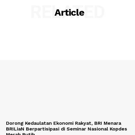
RELATED
Article
Dorong Kedaulatan Ekonomi Rakyat, BRI Menara
BRILiaN Berpartisipasi di Seminar Nasional Kopdes
Merah Putih