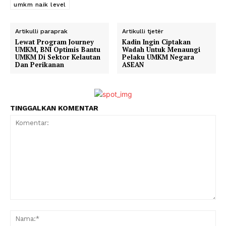
umkm naik level
Artikulli paraprak
Artikulli tjetër
Lewat Program Journey
Kadin Ingin Ciptakan
UMKM, BNI Optimis Bantu
Wadah Untuk Menaungi
UMKM Di Sektor Kelautan
Pelaku UMKM Negara
Dan Perikanan
ASEAN
TINGGALKAN KOMENTAR
Komentar:
Na