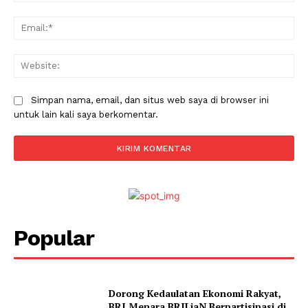
Ema
Web
Simpan nama, email, dan situs web saya di browser ini
untuk lain kali saya berkomentar.
Popular
Dorong Kedaulatan Ekonomi Rakyat,
BRI Menara BRILiaN Berpartisipasi di