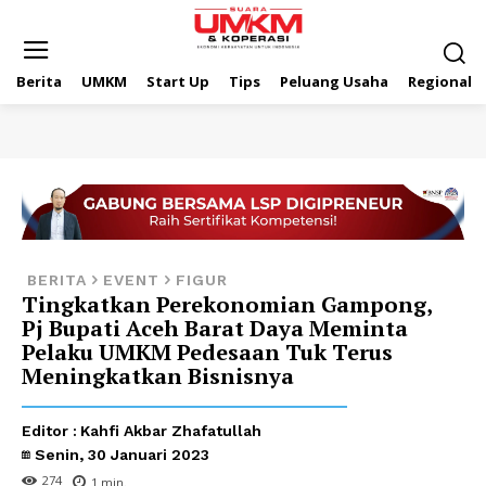
Berita
UMKM
Start Up
Tips
Peluang Usaha
Regional
BERITA
EVENT
FIGUR
Tingkatkan Perekonomian Gampong,
Pj Bupati Aceh Barat Daya Meminta
Pelaku UMKM Pedesaan Tuk Terus
Meningkatkan Bisnisnya
Editor :
Kahfi Akbar Zhafatullah
Senin, 30 Januari 2023
274
1
min.