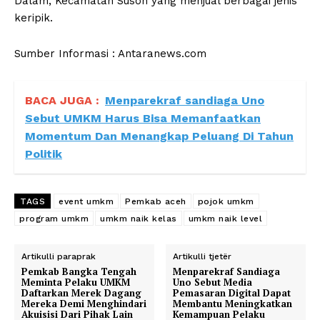
Dalam, Kecamatan Susoh yang menjual berbagai jenis
keripik.
Sumber Informasi : Antaranews.com
BACA JUGA :
Menparekraf sandiaga Uno
Sebut UMKM Harus Bisa Memanfaatkan
Momentum Dan Menangkap Peluang Di Tahun
Politik
TAGS
event umkm
Pemkab aceh
pojok umkm
program umkm
umkm naik kelas
umkm naik level
Artikulli paraprak
Artikulli tjetër
Pemkab Bangka Tengah
Menparekraf Sandiaga
Meminta Pelaku UMKM
Uno Sebut Media
Daftarkan Merek Dagang
Pemasaran Digital Dapat
Mereka Demi Menghindari
Membantu Meningkatkan
Akuisisi Dari Pihak Lain
Kemampuan Pelaku