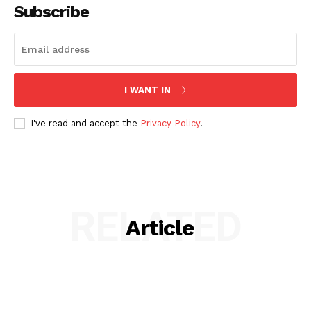
Subscribe
I WANT IN
I've read and accept the
Privacy Policy
.
RELATED
Article