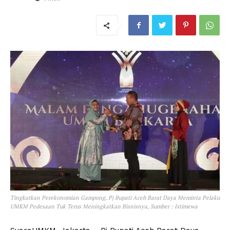
Tingkatkan Perekonomian Gampong, Pj Bupati Aceh Barat Daya Meminta Pelaku
UMKM Pedesaan Tuk Terus Meningkatkan Bisnisnya, Sumber : Istimewa