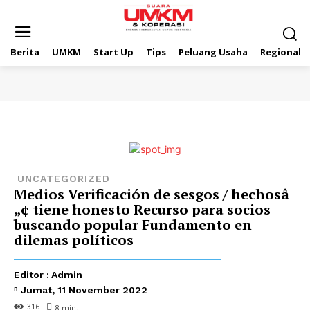
Berita
UMKM
Start Up
Tips
Peluang Usaha
Regional
UNCATEGORIZED
Medios Verificación de sesgos / hechosâ
„¢ tiene honesto Recurso para socios
buscando popular Fundamento en
dilemas políticos
Editor :
Admin
Jumat, 11 November 2022
316
8
min.