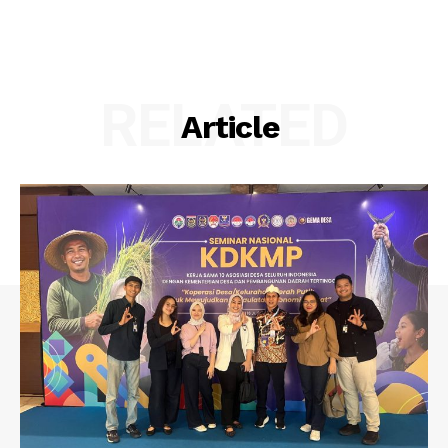
RELATED
Article