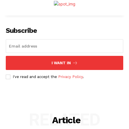
Subscribe
I WANT IN
I've read and accept the
Privacy Policy
.
RELATED
Article