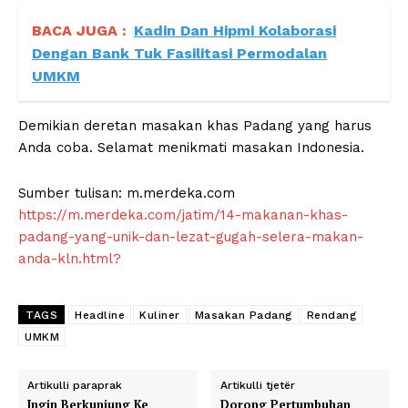
BACA JUGA :
Kadin Dan Hipmi Kolaborasi
Dengan Bank Tuk Fasilitasi Permodalan
UMKM
Demikian deretan masakan khas Padang yang harus
Anda coba. Selamat menikmati masakan Indonesia.
Sumber tulisan: m.merdeka.com
https://m.merdeka.com/jatim/14-makanan-khas-
padang-yang-unik-dan-lezat-gugah-selera-makan-
anda-kln.html?
TAGS
Headline
Kuliner
Masakan Padang
Rendang
UMKM
Artikulli paraprak
Artikulli tjetër
Ingin Berkunjung Ke
Dorong Pertumbuhan