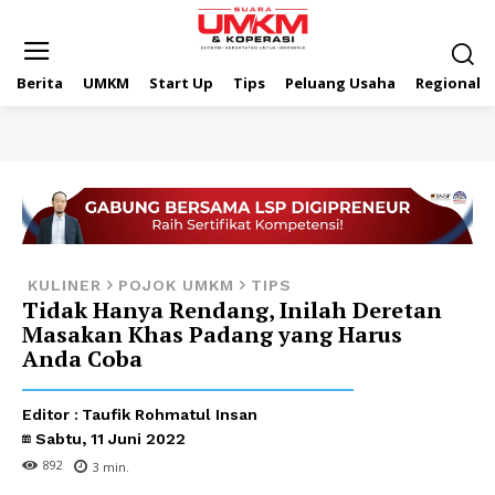
Berita
UMKM
Start Up
Tips
Peluang Usaha
Regional
KULINER
POJOK UMKM
TIPS
Tidak Hanya Rendang, Inilah Deretan
Masakan Khas Padang yang Harus
Anda Coba
Editor :
Taufik Rohmatul Insan
Sabtu, 11 Juni 2022
892
3
min.