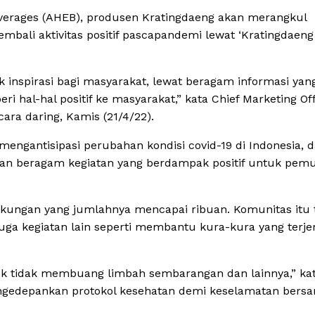
everages (AHEB), produsen Kratingdaeng akan merangkul
bali aktivitas positif pascapandemi lewat ‘Kratingdaeng
inspirasi bagi masyarakat, lewat beragam informasi yan
hal-hal positif ke masyarakat,” kata Chief Marketing Off
ara daring, Kamis (21/4/22).
engantisipasi perubahan kondisi covid-19 di Indonesia, d
an beragam kegiatan yang berdampak positif untuk pemu
gkungan yang jumlahnya mencapai ribuan. Komunitas itu 
juga kegiatan lain seperti membantu kura-kura yang terje
uk tidak membuang limbah sembarangan dan lainnya,” ka
ngedepankan protokol kesehatan demi keselamatan bers