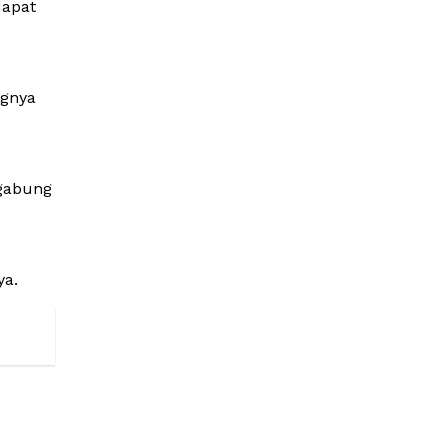
dapat
ngnya
rgabung
ya.