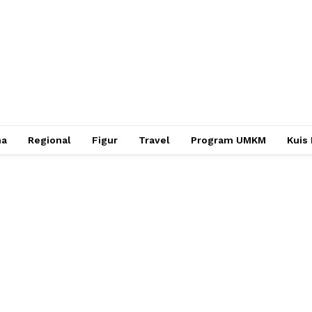
ha
Regional
Figur
Travel
Program UMKM
Kuis