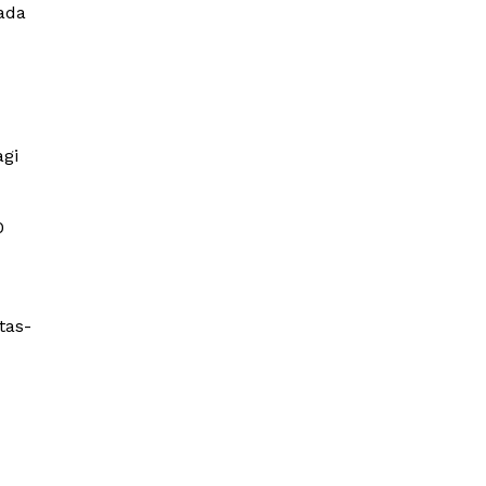
ada
agi
0
tas-