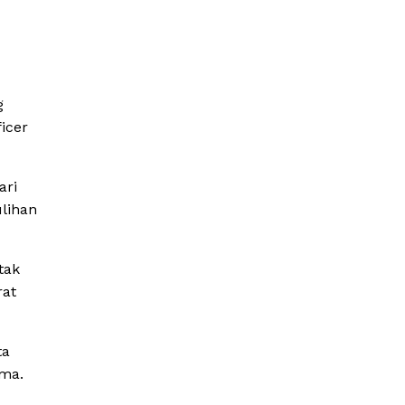
g
icer
ari
lihan
tak
rat
ta
ama.